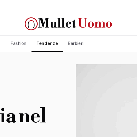
Mullet
Uomo
o
Fashion
Tendenze
Barbieri
lia nel