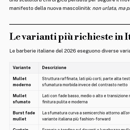
manifesto della nuova mascolinità:
non urlata, ma 
Le varianti più richieste in I
Le barberie italiane del 2026 eseguono diverse varia
Variante
Descrizione
Mullet
Struttura raffinata, lati più corti, parte alta t
moderno
sfumatura morbida invece del contrasto netto
Mullet
Lati con fade basso, medio o alto e transizione
sfumato
finitura pulita e moderna
Burst fade
La sfumatura curva a semicerchio attorno all’ore
mullet
variante italiana più fashion-forward
Curtain
Frangia a tendina sul davanti e lunghezza mulle