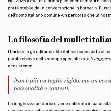
Nel 2026 il mullet è ormai pienamente maturo: non 
parte stabile della conversazione in barberia. È usc
dell’uomo italiano comune - un percorso che la nost
La filosofia del mullet itali
I barbieri e gli editor di stile italiani hanno dato al 
parola chiave della stampa specializzata è
leggerez
ecosistema:
Non è più un taglio rigido, ma un ecosi
personalità e contesti.
La lunghezza posteriore viene calibrata in base alla 
una scalatura chirurgica pensata per seguire il movi