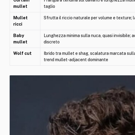
mullet
taglio
Mullet
Sfrutta il riccio naturale per volume e texture;
ricci
Baby
Lunghezza minima sulla nuca, quasi invisibile; ada
mullet
discreto
Wolf cut
Ibrido tra mullet e shag, scalatura marcata sull
trend mullet-adjacent dominante