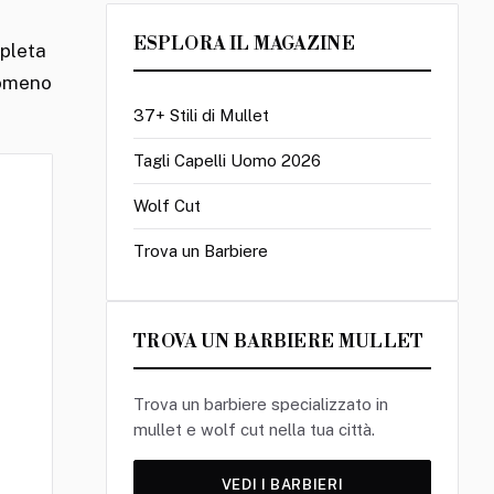
o
ESPLORA IL MAGAZINE
mpleta
enomeno
: lati corti, lunghezza testurizzata sulla nuca, finitura naturale.
37+ Stili di Mullet
EDITORIALE
Tagli Capelli Uomo 2026
Wolf Cut
Trova un Barbiere
TROVA UN BARBIERE MULLET
Trova un barbiere specializzato in
mullet e wolf cut nella tua città.
VEDI I BARBIERI