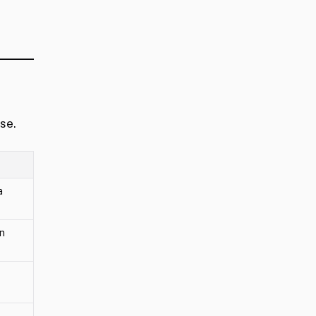
se.
a
un