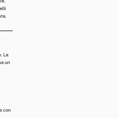
le,
lli
te.
e. La
 ma un
ta con