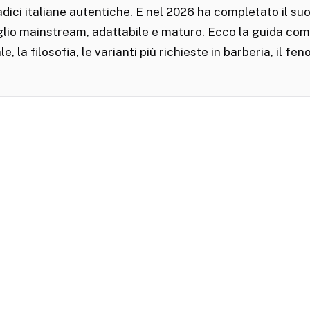
radici italiane autentiche. E nel 2026 ha completato il su
glio mainstream, adattabile e maturo. Ecco la guida co
le, la filosofia, le varianti più richieste in barberia, il f
Il mullet moderno italiano del 2026
IMMAGINE: TAGLI UOMO · USO 