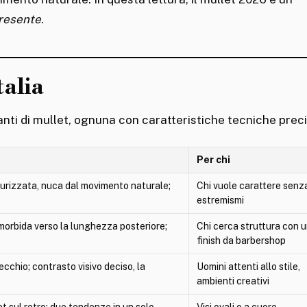
presente
.
talia
nti di mullet, ognuna con caratteristiche tecniche preci
Per chi
esturizzata, nuca dal movimento naturale;
Chi vuole carattere senz
estremismi
 morbida verso la lunghezza posteriore;
Chi cerca struttura con 
finish da barbershop
cchio; contrasto visivo deciso, la
Uomini attenti allo stile,
ambienti creativi
t sul retro: due tendenze in un solo
Visi ovali o a cuore