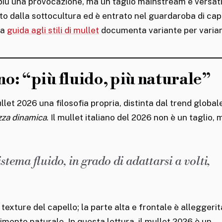
più una provocazione, ma un taglio mainstream e versati
ito dalla sottocultura ed è entrato nel guardaroba di cape
ra
guida agli stili di mullet
documenta variante per varian
ano: “più fluido, più naturale”
mullet 2026 una filosofia propria, distinta dal trend global
za dinamica
. Il mullet italiano del 2026 non è un taglio,
stema fluido, in grado di adattarsi a volti,
texture del capello; la parte alta e frontale è alleggeri
mento naturale. In questa lettura, il mullet 2026 è un