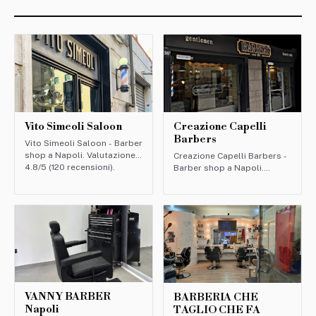
Capelli
Stile
Uomo
Creazione Capelli
Fashion
Vito Simeoli Saloon
Barbers
Vito Simeoli Saloon - Barber
shop a Napoli. Valutazione:
Creazione Capelli Barbers -
4.8/5 (120 recensioni).
Barber shop a Napoli.
Tendenze
Valutazione: 4.7/5 (94
recensioni).
Barbieri
VANNY BARBER
BARBERIA CHE
Napoli
TAGLIO CHE FA