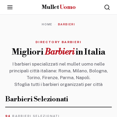
Mullet
Uomo
CAPELLI
HOME
BARBIERI
UOMO
·
GROOMING
·
DIRECTORY BARBIERI
STILE
Migliori
Barbieri
in Italia
Mullet
Uomo
I barbieri specializzati nel mullet uomo nelle
principali città italiane: Roma, Milano, Bologna,
Home
Torino, Firenze, Parma, Napoli.
Sfoglia tutti i barbieri organizzati per città
Mullet
Barbieri Selezionati
Uomo
Guide
94
BARBIERI SELEZIONATI