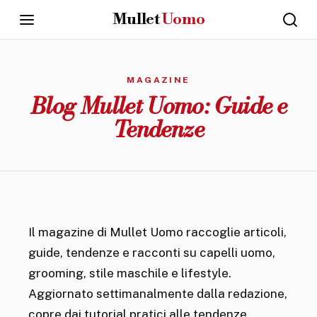
Mullet
Uomo
CAPELLI
UOMO
MAGAZINE
·
GROOMING
Blog Mullet Uomo: Guide e
·
STILE
Tendenze
Mullet
Uomo
Home
Il magazine di Mullet Uomo raccoglie articoli,
Mullet
guide, tendenze e racconti su capelli uomo,
Uomo
grooming, stile maschile e lifestyle.
Aggiornato settimanalmente dalla redazione,
Guide
copre dai tutorial pratici alle tendenze