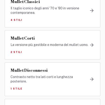
Mullet Classici
Capelli
Il taglio iconico degli anni '70 e '80 in versione
contemporanea.
Stile
4 STILI
Uomo
Mullet Corti
Fashion
La versione più gestibile e moderna del mullet uomo.
2 STILI
Tendenze
Mullet Disconnessi
Barbieri
Contrasto netto tra lati corti e lunghezza
posteriore.
1 STILE