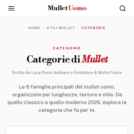
Mullet
Uomo
CAPELLI
HOME
STILI MULLET
CATEGORIE
UOMO
·
GROOMING
·
CATEGORIE
STILE
Categorie di
Mullet
Mullet
Uomo
Scritto da
Luca Rossi
, barbiere e fondatore di Mullet Uomo
Home
Le 8 famiglie principali del mullet uomo,
organizzate per lunghezza, texture e stile. Da
quello classico a quello moderno 2026, esplora la
Mullet
categoria che fa per te.
Uomo
Guide