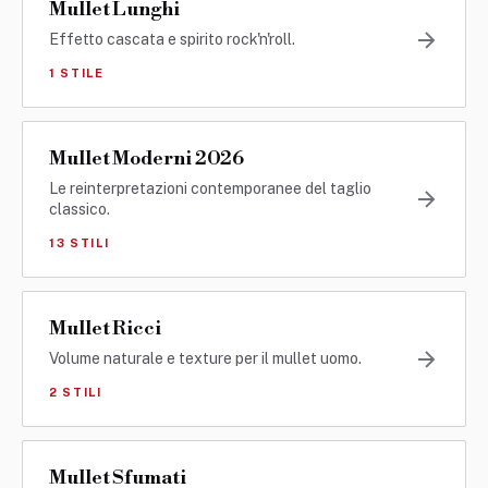
Mullet Lunghi
Effetto cascata e spirito rock'n'roll.
1 STILE
Mullet Moderni 2026
Le reinterpretazioni contemporanee del taglio
classico.
13 STILI
Mullet Ricci
Volume naturale e texture per il mullet uomo.
2 STILI
Mullet Sfumati